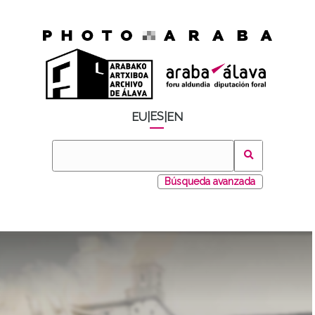
ES
EU
|
|
EN
Búsqueda avanzada