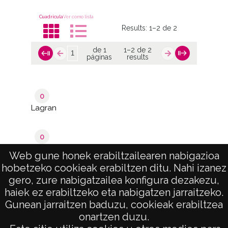
Cuadrícula
Ver como lista
Results:
1–2 de 2
de 1
1–2 de 2
páginas
results
0
Lagran
0
Villaverde
Web gune honek erabiltzailearen nabigazioa
hobetzeko cookieak erabiltzen ditu. Nahi izanez
de 1
1–2 de 2
gero, zure nabigatzailea konfigura dezakezu,
páginas
results
haiek ez erabiltzeko eta nabigatzen jarraitzeko.
Gunean jarraitzen baduzu, cookieak erabiltzea
onartzen duzu.
AVISO LEGAL