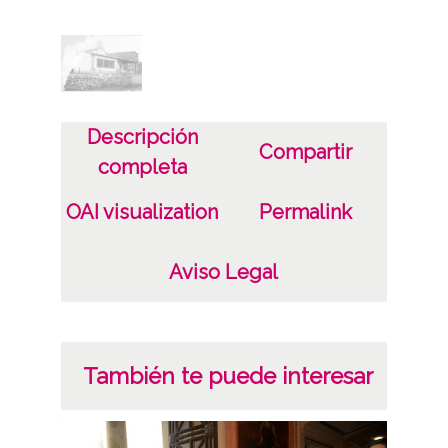
Autor
Eugenio Mora García
Notas
Arquitecto: sin identificar
Descripción
Compartir
completa
Licencia de las imágenes
CC BY-NC-SA 4.0
OAI visualization
Permalink
Aviso Legal
También te puede interesar