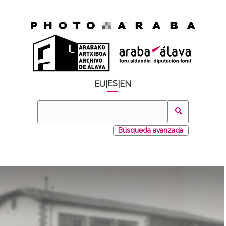
ES
EU
|
|
EN
Búsqueda avanzada