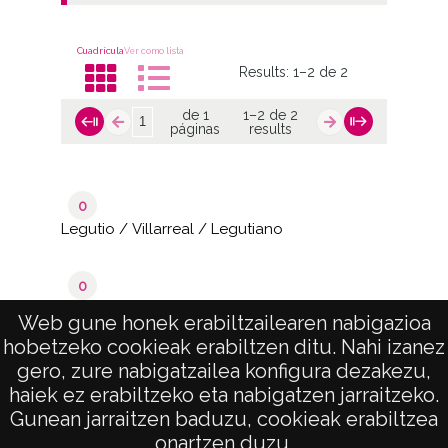
Cuadrícula
Ver como lista
Results:
1–2 de 2
de 1
1–2 de 2
páginas
results
0
Legutio / Villarreal / Legutiano
0
Urbina
Web gune honek erabiltzailearen nabigazioa
hobetzeko cookieak erabiltzen ditu. Nahi izanez
de 1
1–2 de 2
gero, zure nabigatzailea konfigura dezakezu,
páginas
results
haiek ez erabiltzeko eta nabigatzen jarraitzeko.
Gunean jarraitzen baduzu, cookieak erabiltzea
onartzen duzu.