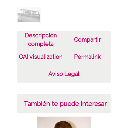
Eugenio Mora García
Notas
Arquitecto: sin identificar
Descripción
Compartir
completa
Licencia de las imágenes
CC BY-NC-SA 4.0
OAI visualization
Permalink
Aviso Legal
También te puede interesar