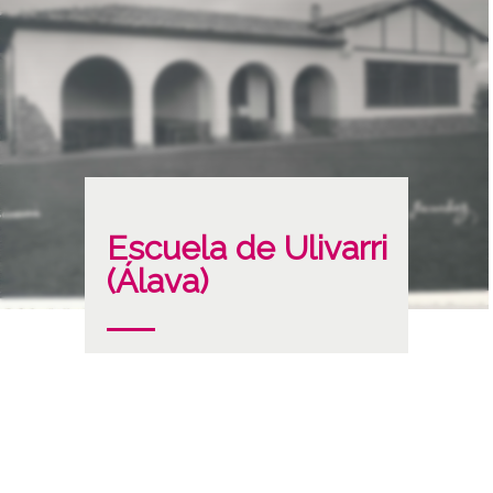
Escuela de Ulivarri
(Álava)