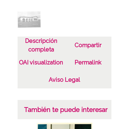
Notas
Arquitecto: sin identificar
Licencia de las imágenes
CC BY-NC-SA 4.0
Descripción
Compartir
completa
OAI visualization
Permalink
Aviso Legal
También te puede interesar