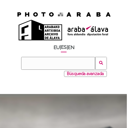
ES
EU
|
|
EN
Búsqueda avanzada