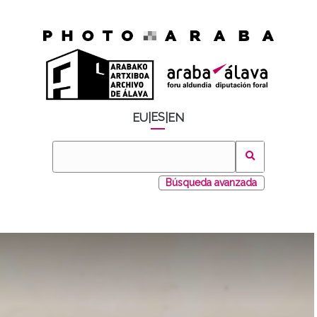
ES
EU
|
|
EN
Búsqueda avanzada