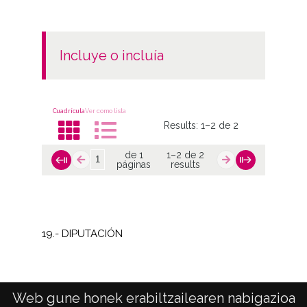
incluye o incluía
Cuadrícula
Ver como lista
Results:
1–2 de 2
de 1
1–2 de 2
páginas
results
19.- DIPUTACIÓN
ESCUELAS ALAVESAS
Web gune honek erabiltzailearen nabigazioa