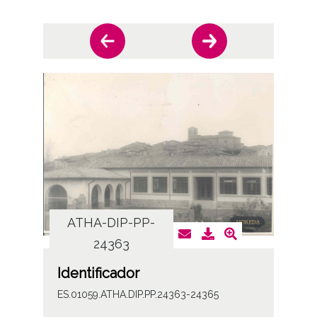
ATHA-DIP-PP-
AT
24363
Identificador
ES.01059.ATHA.DIP.PP.24363-24365