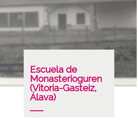
Escuela de
Monasterioguren
(Vitoria-Gasteiz,
Álava)