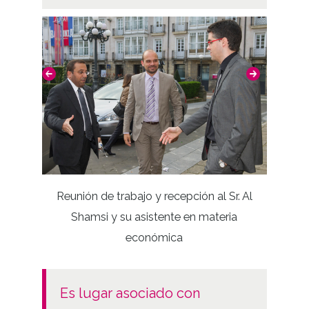
Inaug
para 
Reunión de trabajo y recepción al Sr. Al
Shamsi y su asistente en materia
económica
es lugar asociado con