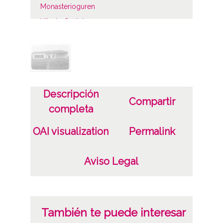
Monasterioguren
Vitoria-Gasteiz
Autor
Foto Mora
Notas
Descripción
Compartir
Arquitecto: Julián Apráiz Arias
completa
Licencia de las imágenes
OAI visualization
Permalink
CC BY-NC-SA 4.0
Aviso Legal
También te puede interesar