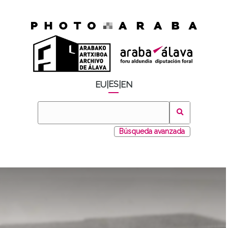
ES
EU
|
|
EN
Búsqueda avanzada