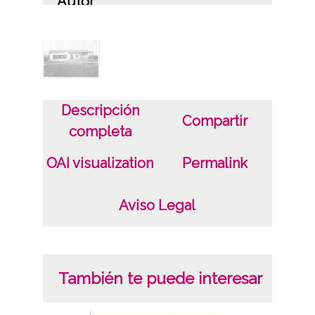
Autor
Eugenio Mora García
Notas
Arquitecto: Julián Apráiz Arias
Descripción
Licencia de las imágenes
Compartir
completa
CC BY-NC-SA 4.0
OAI visualization
Permalink
Aviso Legal
También te puede interesar