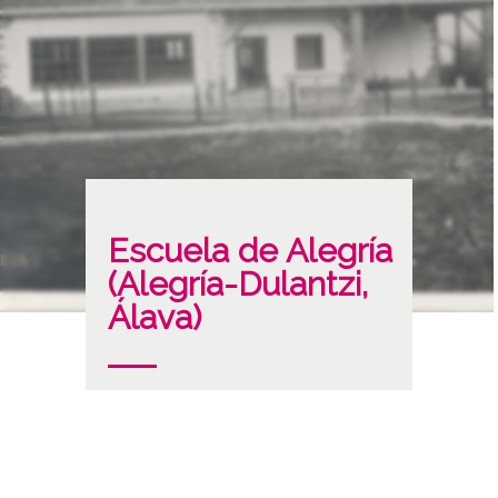
Escuela de Alegría
(Alegría-Dulantzi,
Álava)