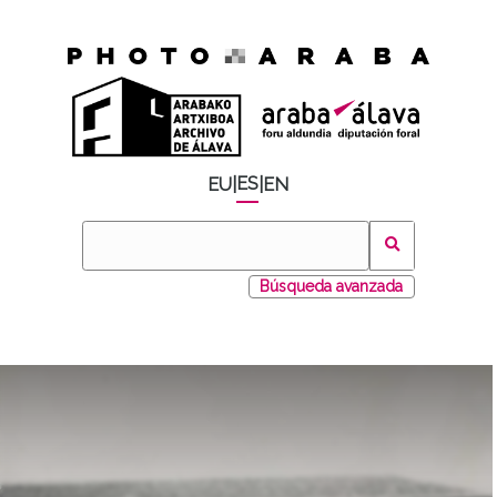
ES
EU
|
|
EN
Búsqueda avanzada