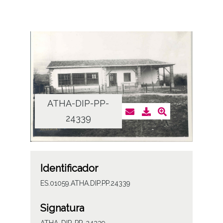
ATHA-DIP-PP-
24339
Identificador
ES.01059.ATHA.DIP.PP.24339
Signatura
ATHA-DIP-PP-24339