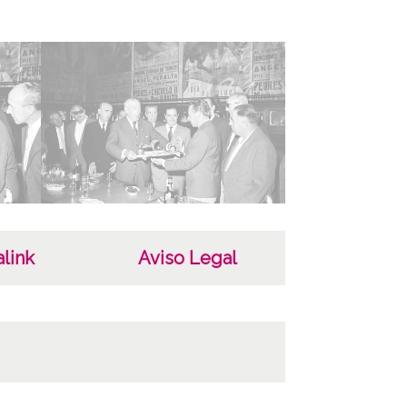
 de contenido
áfico
ha
807
gosto de 1962
as
riginales: Rollo 35mm, n° 80
link
Aviso Legal
opias: Carpeta 15 - Positivos 2284 a 2290
ncia de las imágenes
-NC-SA 4.0