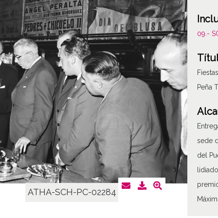
Incl
09.- 
Títu
Fiesta
Peña T
Alca
Entreg
sede d
del Pu
lidiad
premio
ATHA-SCH-PC-02284
Máximo