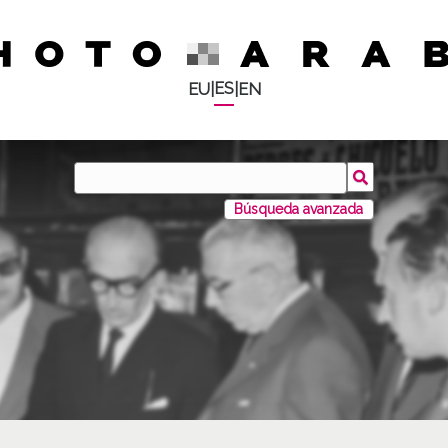
ES
EU
|
|
EN
Búsqueda avanzada