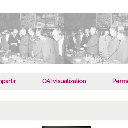
Tipo
Fotogr
Fec
--
19620
7 de a
Not
Sign o
partir
OAI visualization
Perma
Sign c
Lice
CC BY