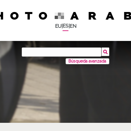
ES
EU
|
|
EN
Búsqueda avanzada