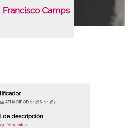
na Francisco Camps
tificador
059.ATHA.DIP.OD.04366-04382
l de descripción
aje fotográfico