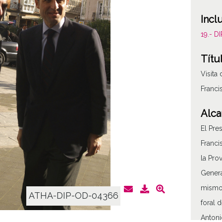
Incl
19.- 
Títu
Visita
Franci
Alca
El Pre
Franci
la Pro
Genera
mismo,
ATHA-DIP-OD-04366
foral 
Antoni