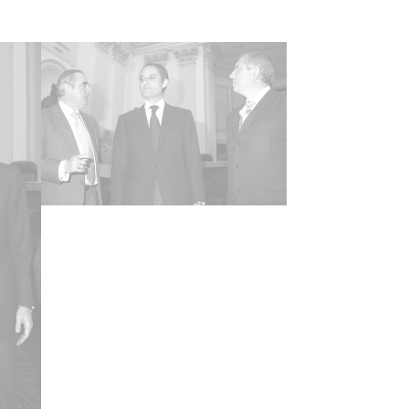
ud y Deportes Federico Verastegui y el
do foral del Departamento de Asuntos
es Enrique Aguirrezabal. En el transcurso de
epción se produce una rueda de prensa
umen
magen(es) Digital(es)
 de contenido
áfico
cterísticas del soporte
ha
119