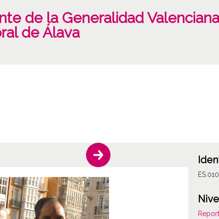
dente de la Generalidad Valencia
oral de Álava
Iden
ES.01
Nive
Report