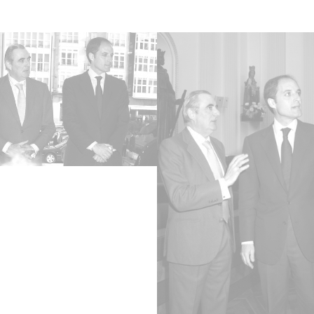
Juvent
Diputa
Social
la rec
Vol
17 - I
Tipo
Fotogr
Cara
JPEG
Fec
20031