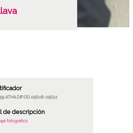
Álava
tificador
059.ATHA.DIP.OD.05608-05622
l de descripción
aje fotográfico