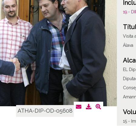
Incl
19.- 
Títu
Visita 
Álava
Alca
EL Dip
Diputa
Consej
Amann 
ATHA-DIP-OD-05608
Vol
15 - I