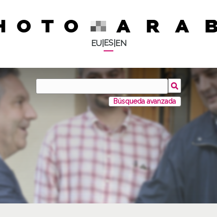
ES
EU
|
|
EN
Búsqueda avanzada