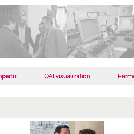
Tipo
Fotogr
Fec
20040
Lug
Vitori
Auto
partir
OAI visualization
Perma
Quinta
Not
CD58
ATHA-
00560
DAF-D