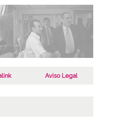
 de contenido
áfico
ha
615
ar
a-Gasteiz
r
link
Aviso Legal
s Fotógrafos
as
DAF-DIP-D-005608 /*|*/ ATHA-DAF-DIP-D-
9 /*|*/ ATHA-DAF-DIP-D-005610 /*|*/ ATHA-
IP-D-005611 /*|*/ ATHA-DAF-DIP-D-005612