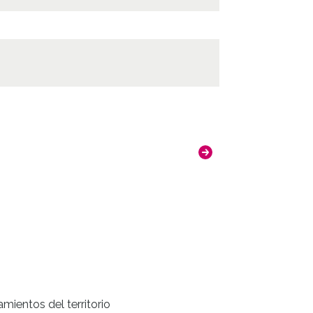
8
ncia de las imágenes
-NC-SA 4.0
mientos del territorio