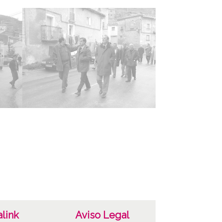
áfico
cterísticas del soporte
 cm
ha
204
r
Fotógrafos
as
DAF-DIP-D-001634 /*|*/ ATHA-DAF-DIP-D-
5 /*|*/ ATHA-DAF-DIP-D-001636 /*|*/ ATHA-
link
Aviso Legal
IP-D-001637 /*|*/ ATHA-DAF-DIP-D-001638