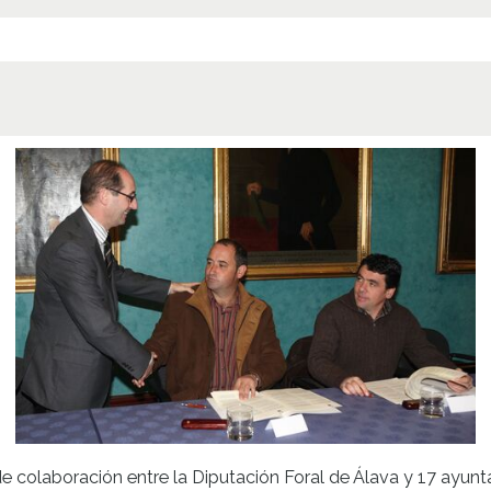
40022
Lice
CC BY
 colaboración entre la Diputación Foral de Álava y 17 ayunta