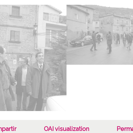
Fotogr
Cara
JPEG
11 x 8
Fec
20021
Auto
L y P 
Not
CD32
ATHA-
00163
partir
OAI visualization
Perma
DAF-D