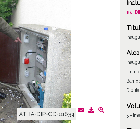
Incl
19.- 
Títu
Inaugu
Alca
Inaugu
alumbr
Barrio
Diput
Vol
ATHA-DIP-OD-01634
5 - Im
Tipo