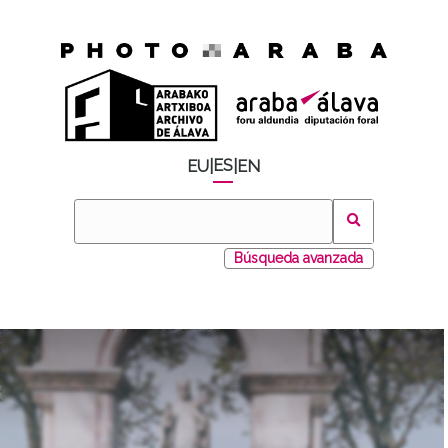
ES
EU
|
|
EN
Búsqueda avanzada