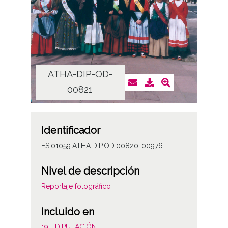
ATHA-DIP-OD-
AT
00821
Identificador
ES.01059.ATHA.DIP.OD.00820-00976
Nivel de descripción
Reportaje fotográfico
Incluido en
19.- DIPUTACIÓN