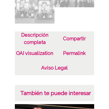
inicia el recorrido hacia la puerta de la
basílica y, junto con la imagen de San
Prudencio, dan una vuelta al exterior del
templo antes de acceder al mismo donde
se oficia la Misa. Al finalizar, ya con la
Descripción
Compartir
presencia del obispo de Vitoria y en el
completa
exterior, un dantzari interpreta el Aurresku
OAI visualization
Permalink
Volumen
157 - Imagen(es) Digital(es)
Aviso Legal
Tipo de contenido
Fotográfico
También te puede interesar
Características del soporte
JPEG