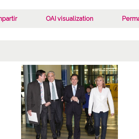
las in
Genera
partir
OAI visualization
Perma
conclu
de la 
Consti
son en
su seg
Oliven
Agur J
Txistul
Vol
139 - 
Tipo