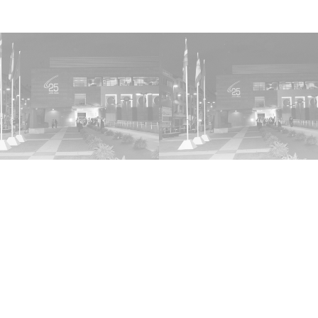
donde 
Genera
Diputa
Obras 
Tenien
Finanz
Diputa
Fernán
Eloy L
de Urb
Diputa
Diputa
el Alc
del Go
dantza