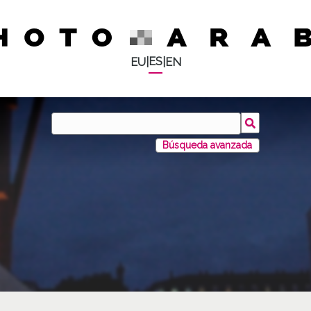
ES
EU
|
|
EN
Búsqueda avanzada