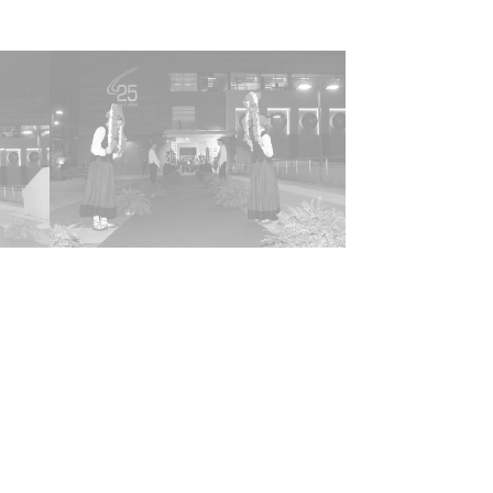
son recibidos por la Presidenta de Juntas
les María Teresa Rodríguez Barahona, el
do General Ramón Rabanera, el Diputado de
Públicas y Transportes Javier de Andrés, el
te Diputado General y Diputado de Hacienda,
as y Presupuestos Juan Antonio Zárate, la
da de Administración Local María Isabel
dez de Castillo, el Diputado de Agricultura
ópez de Foronda Ortiz de Urbina, la Diputada
anismo y Medio Ambiente Marta Alaña, el
do de Presidencia Javier Guevara, el
do de Asuntos Sociales Enrique Aguirrezábal,
alde de Vitoria Alfonso Alonso y el Delegado
bierno Paulino Luesma. Acto seguido un
ri interpreta un aurresku para continuar con