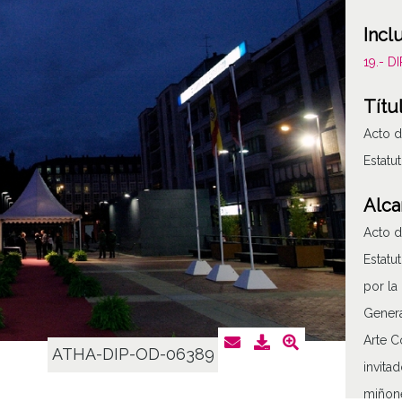
Incl
19.- 
Títu
Acto d
Estatu
Alca
Acto d
Estatu
por la
Genera
Arte C
ATHA-DIP-OD-06389
invita
miñone