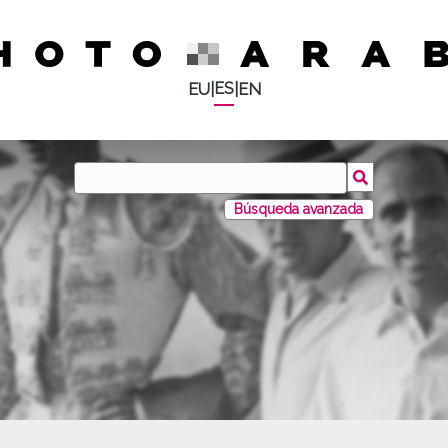
ES
EU
|
|
EN
Búsqueda avanzada