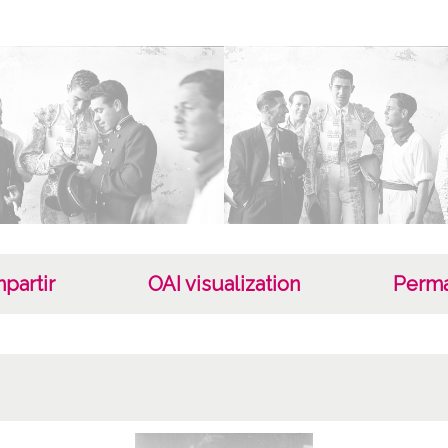
Tipo
Fotogr
Fec
--
19560
1956 p
Per
partir
OAI visualization
Perma
Schomm
Not
Sign o
Sign c
Entre 