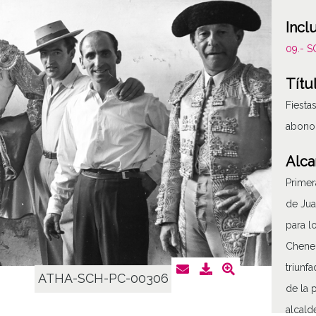
Incl
09.- 
Títu
Fiesta
abono.
Alca
Primer
de Jua
para l
Chenel
triunf
ATHA-SCH-PC-00306
de la 
alcald