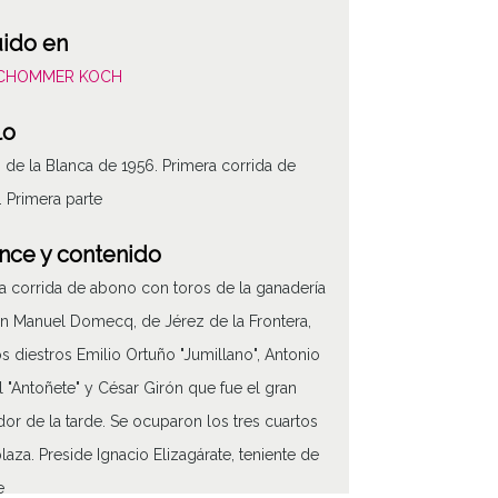
uido en
SCHOMMER KOCH
lo
s de la Blanca de 1956. Primera corrida de
 Primera parte
nce y contenido
a corrida de abono con toros de la ganadería
n Manuel Domecq, de Jérez de la Frontera,
os diestros Emilio Ortuño "Jumillano", Antonio
 "Antoñete" y César Girón que fue el gran
ador de la tarde. Se ocuparon los tres cuartos
ATHA-SCH-PC-0
plaza. Preside Ignacio Elizagárate, teniente de
e