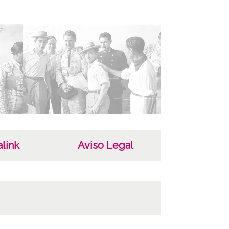
 de contenido
áfico
ha
0
ost.
sona
link
Aviso Legal
er García, Alberto (1928-2015)
as
riginales: Rollo 35mm, n° 10
opias: Carpeta 3 - Positivos 306 a 332.
las fotos del público, aparece, vestido de