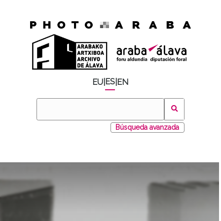
ES
EU
|
|
EN
Búsqueda avanzada