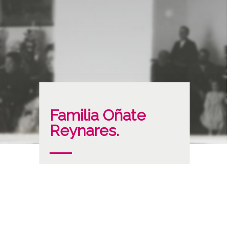
Familia Oñate
Reynares.