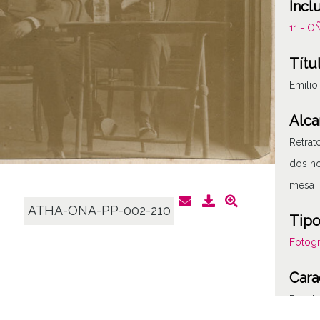
Incl
11.- 
Títu
Emili
Alca
Retra
dos ho
mesa
ATHA-ONA-PP-002-210
Tipo
Fotogr
Cara
Papel