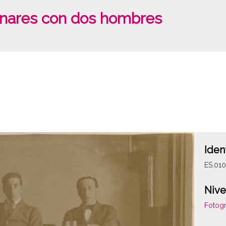
ynares con dos hombres
Iden
ES.01
Nive
Fotogr