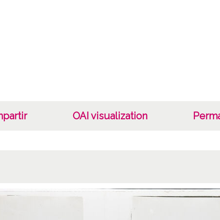
Fec
19180
19180
1918
Not
TI43:S
TI47:A
partir
OAI visualization
Perma
secund
denom
Lice
CC BY