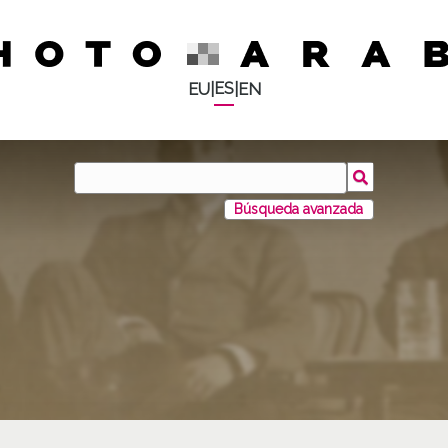
ES
EU
|
|
EN
Búsqueda avanzada