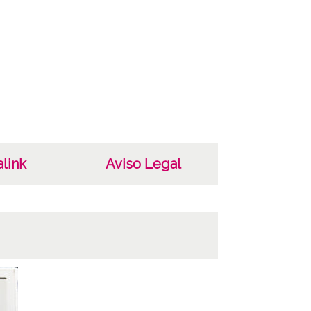
ha
801
831
as
ignatura ; Copia digital: OÑA-PP-002-210
notación manuscrita en el soporte
link
Aviso Legal
ario: Agosto 1918 ; Pertenece al
inado álbum rosa
ncia de las imágenes
 4.0