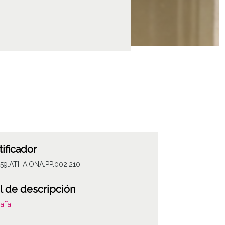
tificador
059.ATHA.ONA.PP.002.210
l de descripción
afía