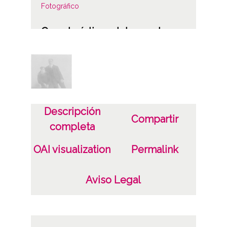
Fotográfico
Características del soporte
Papel
Fecha
19180101
19181003
Descripción
Compartir
1918
completa
Notas
OAI visualization
Permalink
TI43:Signatura ; Copia digital: OÑA-PP-002-
209
Aviso Legal
TI47:Pertenece al denominado álbum rosa
Licencia de las imágenes