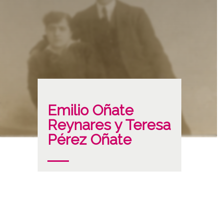
Emilio Oñate
Reynares y Teresa
Pérez Oñate