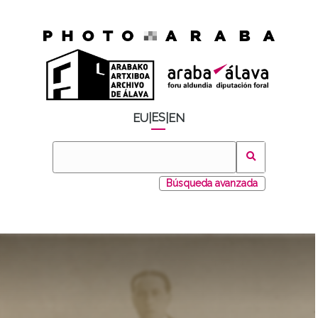
ES
EU
|
|
EN
Búsqueda avanzada