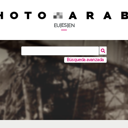
ES
EU
|
|
EN
Búsqueda avanzada