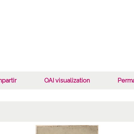
Fotogr
Cara
Papel
Fec
19030
19030
1903
partir
OAI visualization
Perma
Not
TI43:S
TI47:P
Lice
CC BY