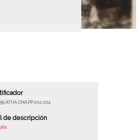
tificador
059.ATHA.ONA.PP.002.204
l de descripción
afía