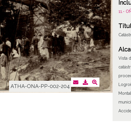
Incl
11.- 
Títu
Catást
Alca
Vista 
catást
proced
Logroñ
ATHA-ONA-PP-002-204
Montal
munici
Accide
Tipo