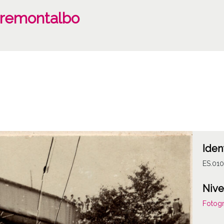
rremontalbo
Iden
ES.01
Nive
Fotogr