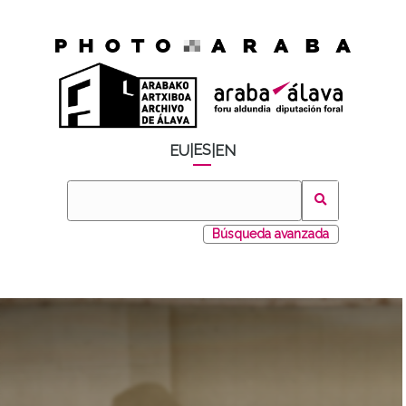
ES
EU
|
|
EN
Búsqueda avanzada