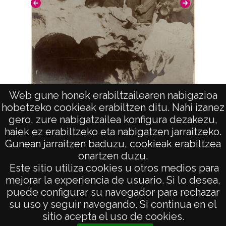
Web gune honek erabiltzailearen nabigazioa
hobetzeko cookieak erabiltzen ditu. Nahi izanez
Retrato de grupo en el interior de una gruta
gero, zure nabigatzailea konfigura dezakezu,
haiek ez erabiltzeko eta nabigatzen jarraitzeko.
Gunean jarraitzen baduzu, cookieak erabiltzea
onartzen duzu.
AVISO LEGAL
Este sitio utiliza cookies u otros medios para
POLÍTICA DE PRIVACIDAD
mejorar la experiencia de usuario. Si lo desea,
puede configurar su navegador para rechazar
ACCESIBILIDAD
su uso y seguir navegando. Si continua en el
ATENCIÓN CIUDADANA
sitio acepta el uso de cookies.