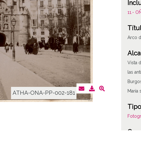
Incl
11.- 
Títu
Arco d
Alca
Vista 
las an
Burgos
María 
ATHA-ONA-PP-002-181
Tipo
Fotogr
Cara