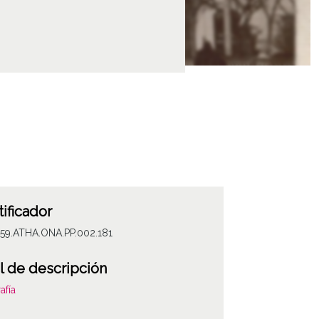
tificador
059.ATHA.ONA.PP.002.181
l de descripción
afía