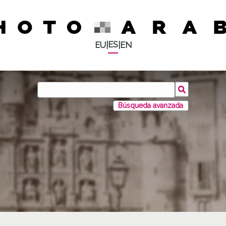
ES
EU
|
|
EN
Búsqueda avanzada