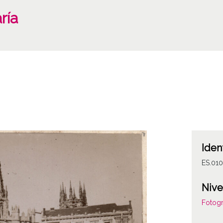
ría
Iden
ES.01
Nive
Fotogr