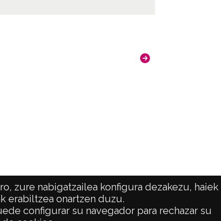
o, zure nabigatzailea konfigura dezakezu, haiek
ak erabiltzea onartzen duzu.
 puede configurar su navegador para rechazar su
ATENCIÓN CIUDADANA