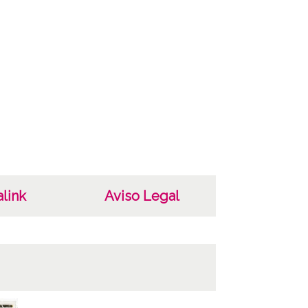
ha
101
231
 1910
as
ignatura: ; Copia digital: OÑA-PP-002-077
notación manuscrita en el soporte
ario: (Entrada a la gruta) ; Pertenece al
link
Aviso Legal
inado álbum rosa
ncia de las imágenes
 4.0