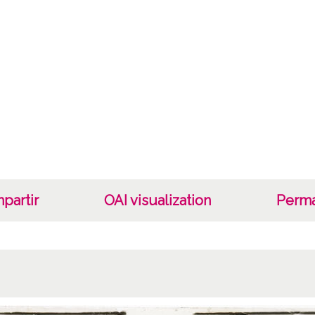
Papel
Fec
19000
19101
1900 a
Not
TI43:S
TI47:A
secund
partir
OAI visualization
Perma
denom
Lice
CC BY