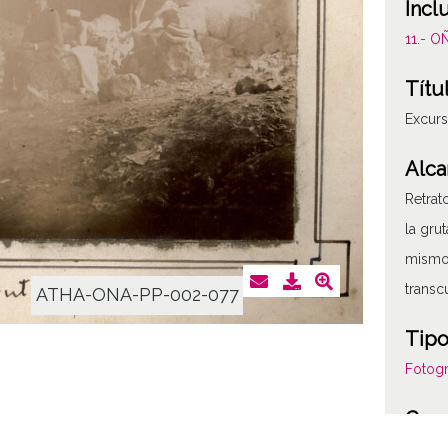
Incl
11.- 
Títu
Excurs
Alca
Retrat
la gru
mismo 
transc
ATHA-ONA-PP-002-077
Tipo
Fotogr
Cara