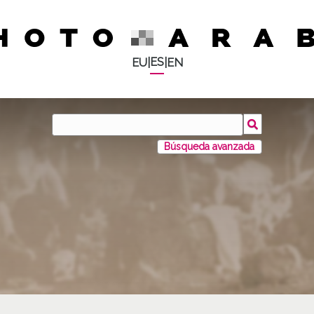
ES
EU
|
|
EN
Búsqueda avanzada