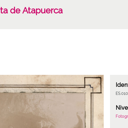
uta de Atapuerca
Iden
ES.01
Nive
Fotogr