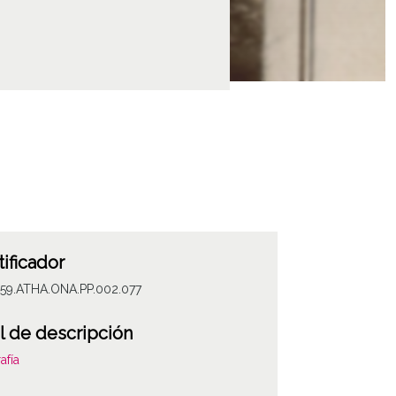
tificador
059.ATHA.ONA.PP.002.077
l de descripción
afía