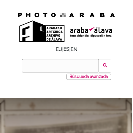
ES
EU
|
|
EN
Búsqueda avanzada