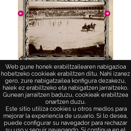
Web gune honek erabiltzailearen nabigazioa
hobetzeko cookieak erabiltzen ditu. Nahi izanez
Escena taurina
gero, zure nabigatzailea konfigura dezakezu,
haiek ez erabiltzeko eta nabigatzen jarraitzeko.
Gunean jarraitzen baduzu, cookieak erabiltzea
onartzen duzu.
AVISO LEGAL
Este sitio utiliza cookies u otros medios para
POLÍTICA DE PRIVACIDAD
mejorar la experiencia de usuario. Si lo desea,
puede configurar su navegador para rechazar
ACCESIBILIDAD
su uso y seguir navegando. Si continua en el