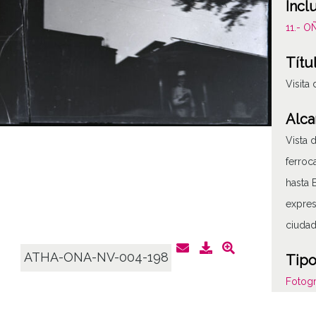
Incl
11.- 
Títu
Visita
Alca
Vista 
ferroc
hasta 
expres
ciuda
ATHA-ONA-NV-004-198
Tipo
Fotogr