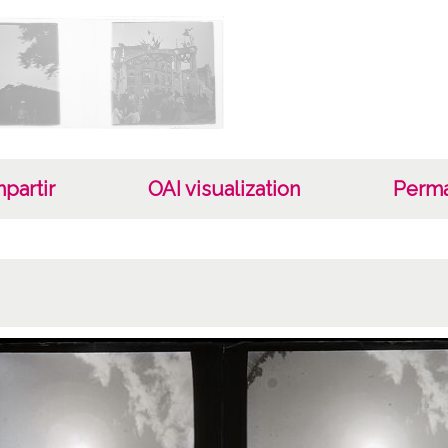
Cara
Placa 
Fec
19020
19020
1902
partir
OAI visualization
Perma
Not
TI43:S
Copia 
Lice
CC BY