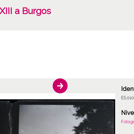
XIII a Burgos
Iden
ES.01
Nive
Fotogr