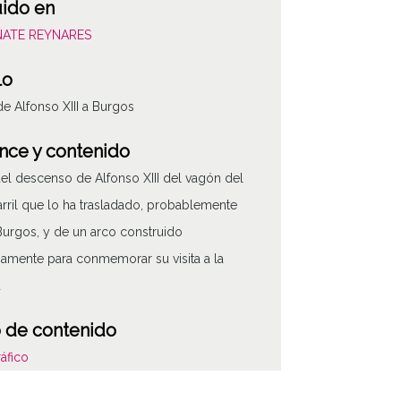
uido en
OÑATE REYNARES
lo
 de Alfonso XIII a Burgos
nce y contenido
del descenso de Alfonso XIII del vagón del
arril que lo ha trasladado, probablemente
Burgos, y de un arco construido
amente para conmemorar su visita a la
d
OÑA-PV-001
 de contenido
áfico