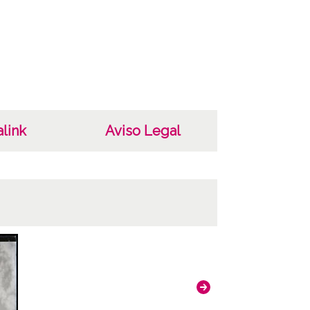
cterísticas del soporte
de vidrio
ha
820
823
link
Aviso Legal
as
ignaturas ; Copia digital: OÑA-NV-004-198 ;
digital: OÑA-PV-001-066
ncia de las imágenes
 4.0