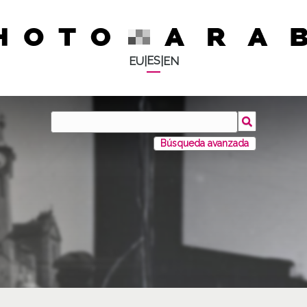
ES
EU
|
|
EN
Búsqueda avanzada