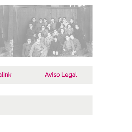
enero, 18
as
D-2
59.ATHA.SCH.PC- PC-051536 a 051539 /*|*/
egativo: SCH-IN-001197 a 001200 /*|*/
ra anterior: 317 Signatura antigua: 3 (1954)
ura originales: Rollo 35mm, nº 2255
link
Aviso Legal
ncia de las imágenes
-NC-SA 4.0