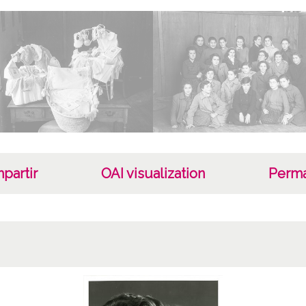
1954, 
Not
Rollo 
ES.010
Intern
Signatu
Signat
partir
OAI visualization
Perma
Lice
CC BY