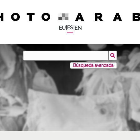
ES
EU
|
|
EN
Búsqueda avanzada