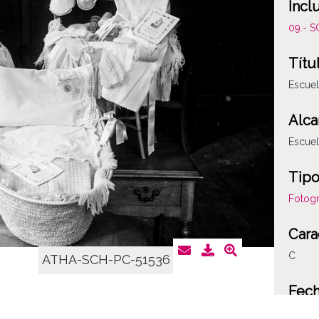
Incl
09.- 
Títu
Escuel
Alca
Escuel
Tipo
Fotogr
Cara
C
ATHA-SCH-PC-51536
Fec
19540