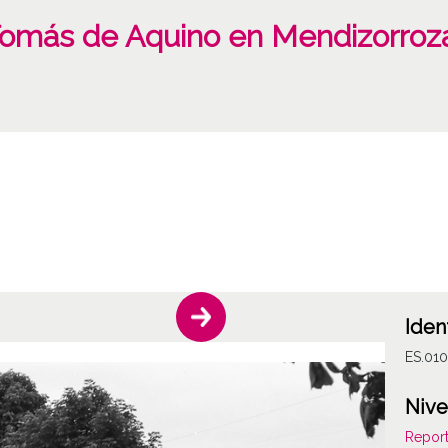
Tomás de Aquino en Mendizorroza
Iden
ES.01
Nive
Report