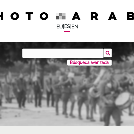
ES
EU
|
|
EN
Búsqueda avanzada