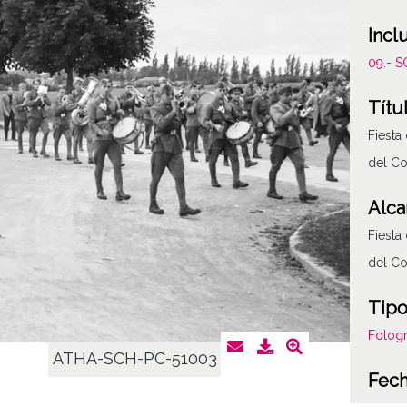
Incl
09.- 
Títu
Fiesta
del Co
Alca
Fiesta
del Co
Tipo
Fotogr
ATHA-SCH-PC-51003
Fec