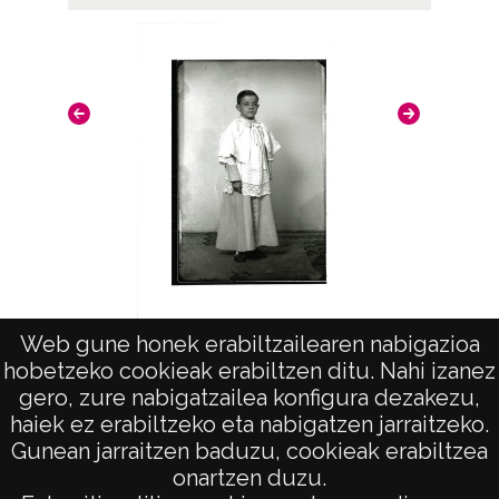
Web gune honek erabiltzailearen nabigazioa
"Emilio Pedro Atauri"
hobetzeko cookieak erabiltzen ditu. Nahi izanez
gero, zure nabigatzailea konfigura dezakezu,
haiek ez erabiltzeko eta nabigatzen jarraitzeko.
Gunean jarraitzen baduzu, cookieak erabiltzea
onartzen duzu.
AVISO LEGAL