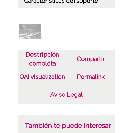
Características del soporte
C
Fecha
19660101
19661231
1966, enero, 1 a 1966, diciembre, 31
Descripción
Compartir
completa
Notas
ES.01059.ATHA.SCH.PC-050244 /*|*/
OAI visualization
Permalink
Signatura anterior: 79955 Signatura
originales: Celuloide 4x6, nº 3041
Aviso Legal
Licencia de las imágenes
CC BY-NC-SA 4.0
También te puede interesar