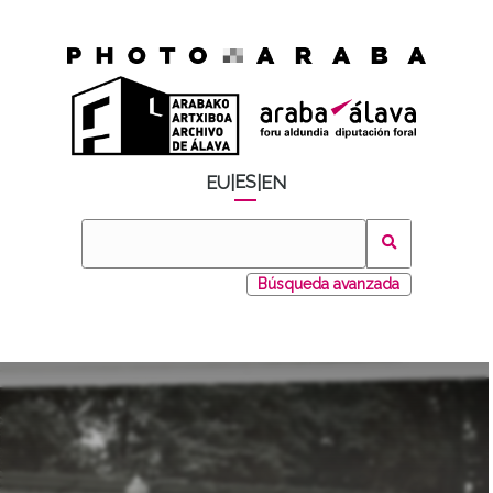
ES
EU
|
|
EN
Búsqueda avanzada