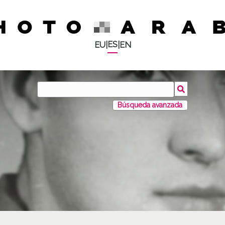
ES
EU
|
|
EN
Búsqueda avanzada