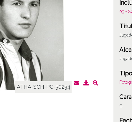
Incl
09.- 
Títu
Jugado
Alca
Jugado
Tipo
Fotogr
ATHA-SCH-PC-50234
Cara
C
Fec
19650