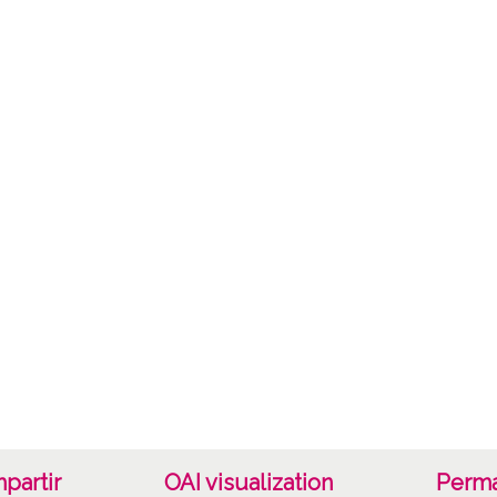
19651
1965, 
Not
Positi
Signat
Signat
Celulo
Lice
CC BY
partir
OAI visualization
Perma