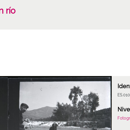
 río
Iden
ES.01
Nive
Fotogr