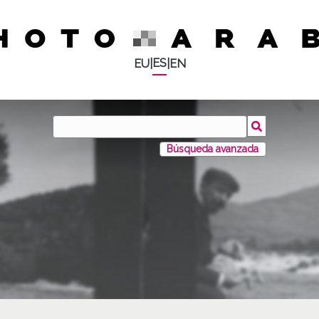
ES
EU
|
|
EN
Búsqueda avanzada