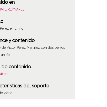
uido en
OÑATE REYNARES
lo
 Pérez en un río
nce y contenido
o de Victor Pérez Martínez con dos perros
 un río
 de contenido
áfico
cterísticas del soporte
de vidrio
ha