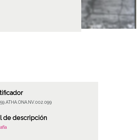
tificador
059.ATHA.ONA.NV.002.099
l de descripción
afía