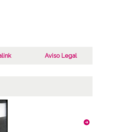
101
003
 1918
as
ignatura ; Copia digital: OÑA-NV-002-099 ;
link
Aviso Legal
digital: OÑA-PV-001-072 ;
ncia de las imágenes
 4.0