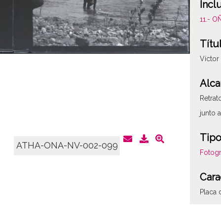
Incl
11.- 
Títu
Víctor
Alca
Retrat
junto a
Tipo
ATHA-ONA-NV-002-099
Fotogr
Cara
Placa 
Fec