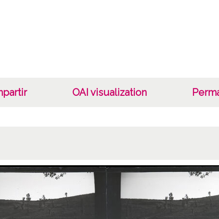
19000
19181
1900 a
Not
TI43:S
partir
OAI visualization
Perma
Copia 
Lice
CC BY