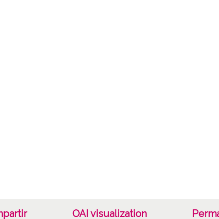
Fec
19640
19641
1964, 
Not
Signat
Celulo
Lice
CC BY
partir
OAI visualization
Perma