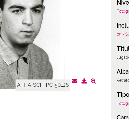
Nive
Fotogr
Incl
09.- 
Títu
Jugado
Alca
Retrat
ATHA-SCH-PC-50126
Tipo
Fotogr
Cara
C