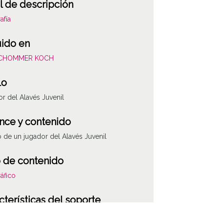
l de descripción
afía
uido en
SCHOMMER KOCH
lo
r del Alavés Juvenil
nce y contenido
o de un jugador del Alavés Juvenil
 de contenido
áfico
cterísticas del soporte