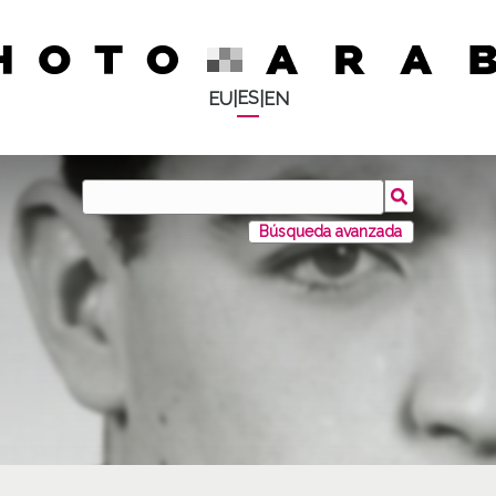
ES
EU
|
|
EN
Búsqueda avanzada