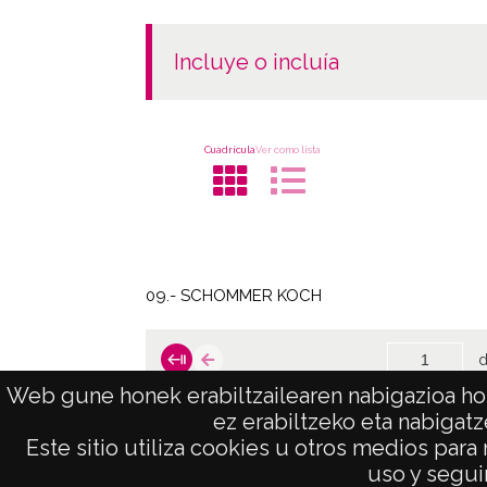
incluye o incluía
Cuadrícula
Ver como lista
09.- SCHOMMER KOCH
d
Web gune honek erabiltzailearen nabigazioa hob
ez erabiltzeko eta nabigatz
Este sitio utiliza cookies u otros medios para
AVISO LEGAL
uso y seguir