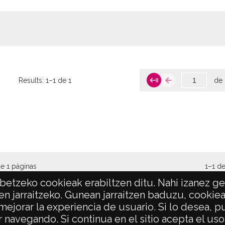
Results:
1–1 de 1
de 
e 1 páginas
1–1 de
etzeko cookieak erabiltzen ditu. Nahi izanez ger
en jarraitzeko. Gunean jarraitzen baduzu, cookie
 mejorar la experiencia de usuario. Si lo desea,
POLÍTICA DE PRIVACIDAD
ACCESIBILIDAD
 navegando. Si continua en el sitio acepta el us