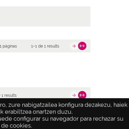
1 páginas
1–1 de 1 results
 1 results
o, zure nabigatzailea konfigura dezakezu, haiek
ak erabiltzea onartzen duzu.
 puede configurar su navegador para rechazar su
ATENCIÓN CIUDADANA
o de cookies.