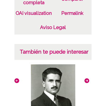
ES.01059.ATHA.SCH.PC-050125 /*|*/
completa
Signatura anterior: 74088 Signatura
OAI visualization
Permalink
originales: Celuloide 4x6, nº 2936
Licencia de las imágenes
Aviso Legal
CC BY-NC-SA 4.0
También te puede interesar