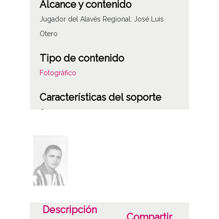
Alcance y contenido
Jugador del Alavés Regional: José Luis
Otero
Tipo de contenido
Fotográfico
Características del soporte
C
Fecha
19630101
19631231
1963, enero, 1 a 1963, diciembre, 31
Notas
Descripción
Compartir