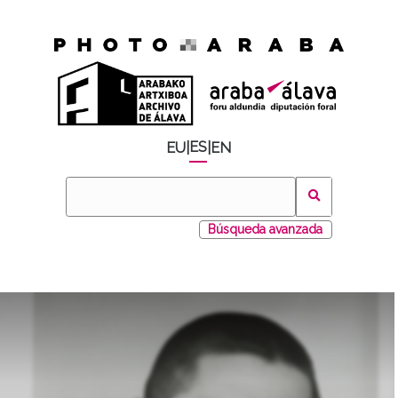
ES
EU
|
|
EN
Búsqueda avanzada