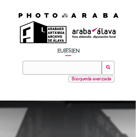
ES
EU
|
|
EN
Búsqueda avanzada