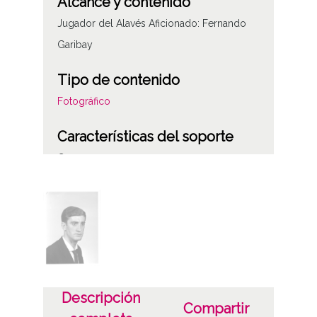
Alcance y contenido
Jugador del Alavés Aficionado: Fernando
Garibay
Tipo de contenido
Fotográfico
Características del soporte
C
Fecha
19630101
19631231
1963, enero, 1 a 1963, diciembre, 31
Notas
Descripción
Compartir
ES.01059.ATHA.SCH.PC-050095 /*|*/