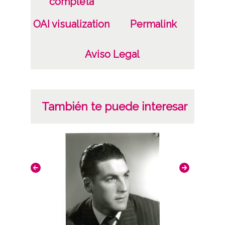
completa
Signatura anterior: 74273 Signatura
OAI visualization
Permalink
originales: Celuloide 4x6, nº 2906
Licencia de las imágenes
Aviso Legal
CC BY-NC-SA 4.0
También te puede interesar