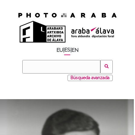
ES
EU
|
|
EN
Búsqueda avanzada