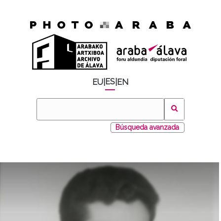
ES
EU
|
|
EN
Búsqueda avanzada