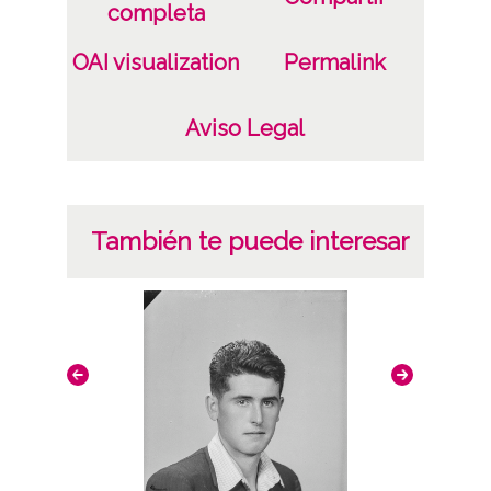
ES.01059.ATHA.SCH.PC-049877 /*|*/
completa
Signatura anterior: 67835 Signatura
OAI visualization
Permalink
originales: Celuloide 4x6, nº 2844
Licencia de las imágenes
Aviso Legal
CC BY-NC-SA 4.0
También te puede interesar