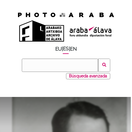
ES
EU
|
|
EN
Búsqueda avanzada