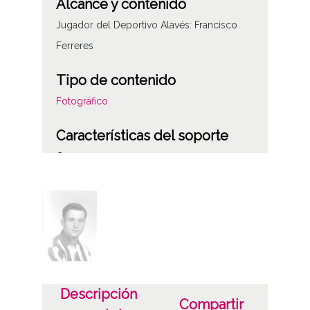
Alcance y contenido
Jugador del Deportivo Alavés: Francisco
Ferreres
Tipo de contenido
Fotográfico
Características del soporte
C
Fecha
19610101
19611231
1961, enero, 1 a 1961, diciembre, 31
Notas
Descripción
Compartir
ES.01059.ATHA.SCH.PC-049871 /*|*/