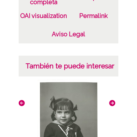
completa
Signatura anterior: 68778 Signatura
OAI visualization
Permalink
originales: Celuloide 4x6, nº 2838
Licencia de las imágenes
Aviso Legal
CC BY-NC-SA 4.0
También te puede interesar