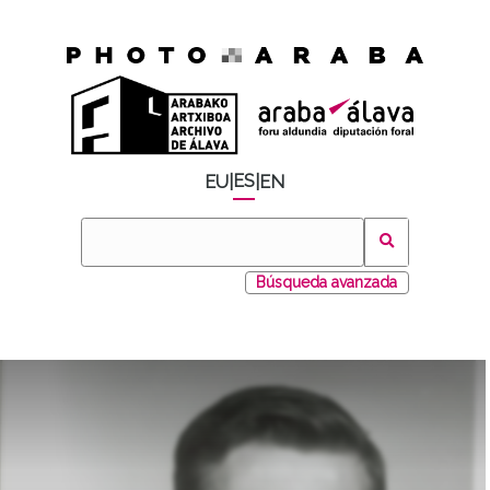
ES
EU
|
|
EN
Búsqueda avanzada