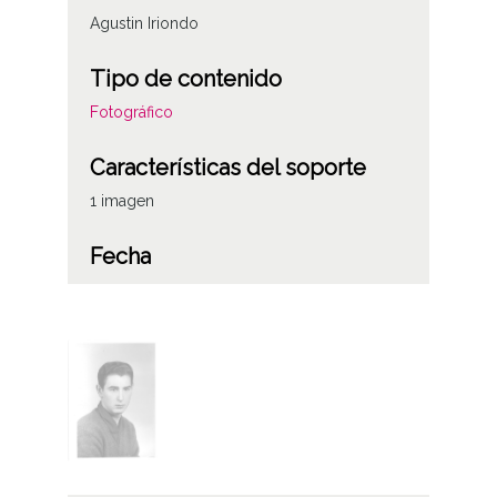
Agustin Iriondo
Tipo de contenido
Fotográfico
Características del soporte
1 imagen
Fecha
--
Notas
Signatura anterior: Sign celuloide 2830
Licencia de las imágenes
CC BY-NC-SA 4.0