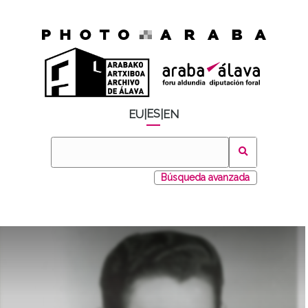
ES
EU
|
|
EN
Búsqueda avanzada