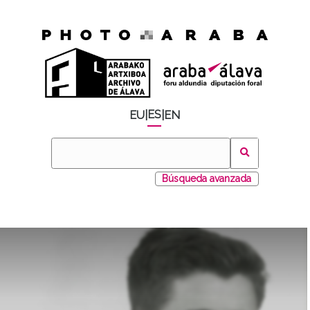
ES
EU
|
|
EN
Búsqueda avanzada