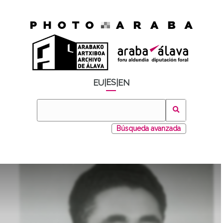
ES
EU
|
|
EN
Búsqueda avanzada