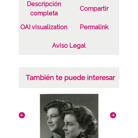
Notas
Descripción
Compartir
ES.01059.ATHA.SCH.PC-049765 /*|*/
completa
Signatura anterior: 66749 Signatura
OAI visualization
Permalink
originales: Celuloide 4x6, nº 2807
Licencia de las imágenes
Aviso Legal
CC BY-NC-SA 4.0
También te puede interesar