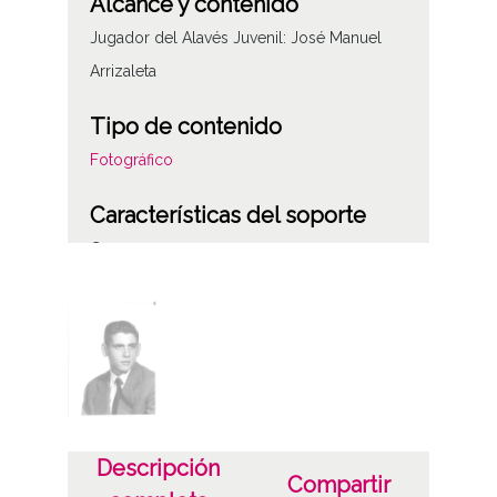
Alcance y contenido
Jugador del Alavés Juvenil: José Manuel
Arrizaleta
Tipo de contenido
Fotográfico
Características del soporte
C
Fecha
19580101
19581231
1958, enero, 1 a 1958, diciembre, 31
Notas
Descripción
Compartir
Positivo