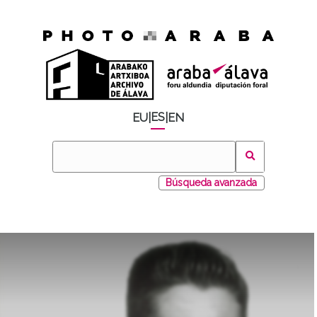
ES
EU
|
|
EN
Búsqueda avanzada