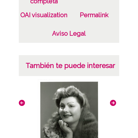
completa
ES.01059.ATHA.SCH.PC-049492 /*|*/
OAI visualization
Permalink
Signatura anterior: 62782 Signatura
originales: Celuloide 4x6, nº 2720
Aviso Legal
Licencia de las imágenes
CC BY-NC-SA 4.0
También te puede interesar