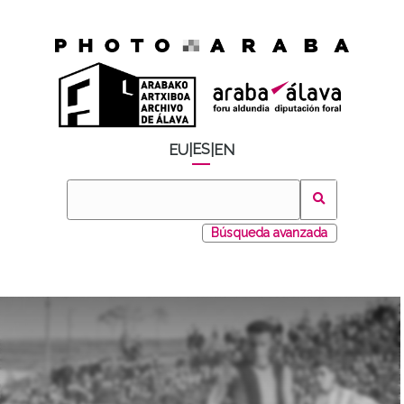
ES
EU
|
|
EN
Búsqueda avanzada