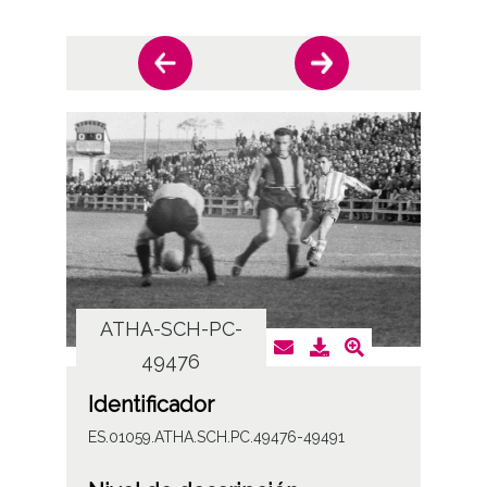
ATHA-SCH-PC-
AT
49476
Identificador
ES.01059.ATHA.SCH.PC.49476-49491