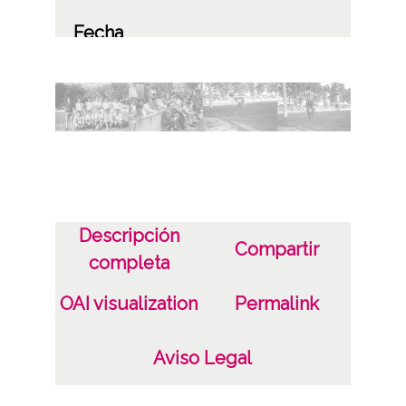
Fecha
19580824
1958, agosto, 24
Notas
ES.01059.ATHA.SCH.PC-049418 a 049427
/*|*/
Signatura anterior: Caja 325, rollo B-9
Descripción
Signatura antigua: 13 (1958) Signatura
Compartir
completa
originales: Rollo 35mm, nº 2202
OAI visualization
Permalink
Licencia de las imágenes
CC BY-NC-SA 4.0
Aviso Legal