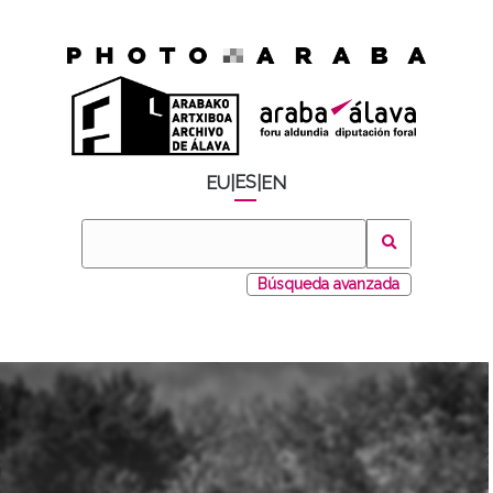
ES
EU
|
|
EN
Búsqueda avanzada