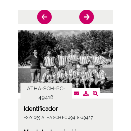
ATHA-SCH-PC-
AT
49418
Identificador
ES.01059.ATHA.SCH.PC.49418-49427