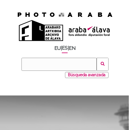
ES
EU
|
|
EN
Búsqueda avanzada