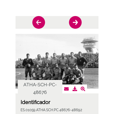
ATHA-SCH-PC-
AT
48676
Identificador
ES.01059.ATHA.SCH.PC.48676-48692