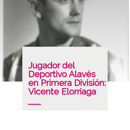
Jugador del
Deportivo Alavés
en Primera División:
Vicente Elorriaga