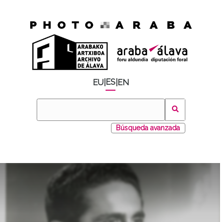
ES
EU
|
|
EN
Búsqueda avanzada