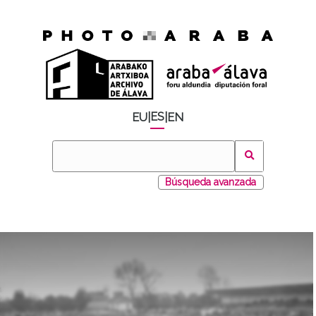
ES
EU
|
|
EN
Búsqueda avanzada