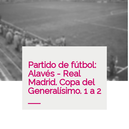
Partido de fútbol:
Alavés - Real
Madrid. Copa del
Generalísimo. 1 a 2