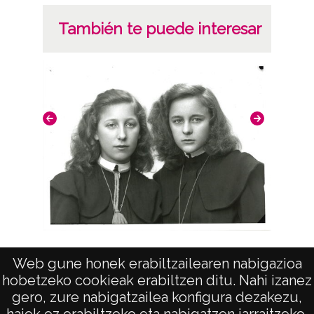
Signatura antigua: 3 (1954) Signatura
También te puede interesar
originales: Rollo 35mm, nº 2049
Licencia de las imágenes
CC BY-NC-SA 4.0
"María del Carmen Velasco"
Web gune honek erabiltzailearen nabigazioa
hobetzeko cookieak erabiltzen ditu. Nahi izanez
gero, zure nabigatzailea konfigura dezakezu,
haiek ez erabiltzeko eta nabigatzen jarraitzeko.