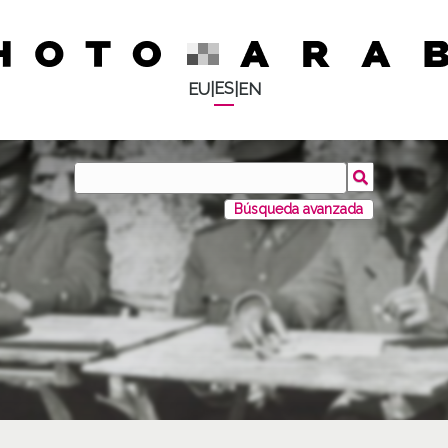
ES
EU
|
|
EN
Búsqueda avanzada