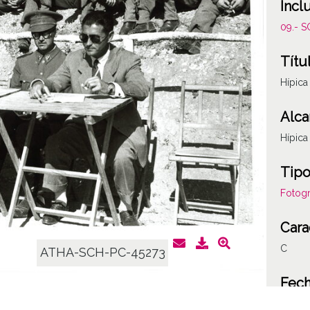
Incl
09.- 
Títu
Hípica
Alca
Hípica
Tipo
Fotogr
Cara
C
ATHA-SCH-PC-45273
Fec
19490