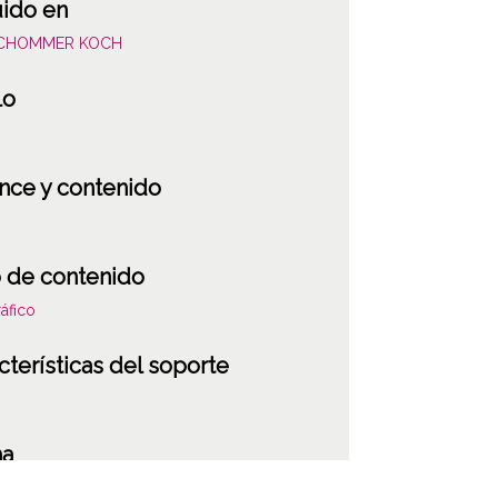
uido en
SCHOMMER KOCH
lo
nce y contenido
 de contenido
áfico
cterísticas del soporte
ATHA-SCH-PC-4
ha
101