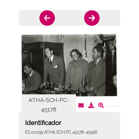
ATHA-SCH-PC-
AT
45178
Identificador
ES.01059.ATHA.SCH.PC.45178-45196