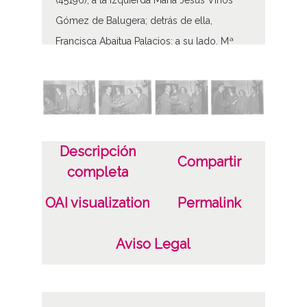
(45196), a la izquierda María Jesús Vinós
Gómez de Balugera; detrás de ella,
Francisca Abaitua Palacios; a su lado, Mª
Rosa Vinós Gómez de Balugera.
Tipo de contenido
Fotográfico
Fecha
Descripción
Compartir
completa
19520101
19531231
OAI visualization
Permalink
1952, enero, 1 a 1953, diciembre, 31
Aviso Legal
Notas
ES.01059.ATHA.SCH.PC-045178 a 045196
/*|*/