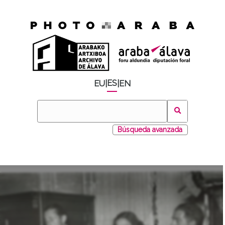
ES
EU
|
|
EN
Búsqueda avanzada