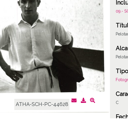
Incl
09.- 
Títu
Pelota
Alca
Pelota
Tipo
Fotogr
Cara
C
ATHA-SCH-PC-44628
Fec
19541