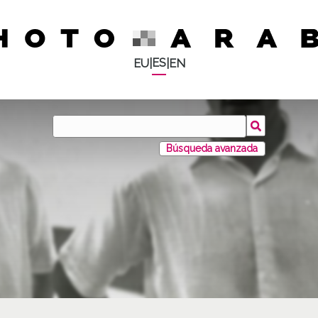
ES
EU
|
|
EN
Búsqueda avanzada