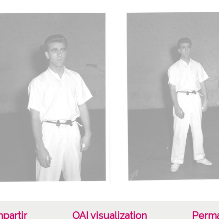
19550
1954, 
Not
ES.01
Signat
antigua
35mm,
Lice
CC BY
partir
OAI visualization
Perma