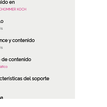
uido en
SCHOMMER KOCH
lo
ris
nce y contenido
ris
 de contenido
áfico
cterísticas del soporte
ATHA-SCH-PC-4
ha
201