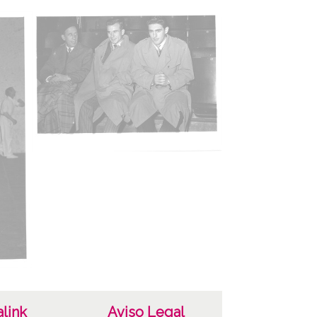
125
diciembre, 1 a 1955, enero, 25
as
059.ATHA.SCH.PC-044628 a 044632 /*|*/
ura anterior: Caja 319, rollo D-8 Signatura
: 5 (1954 - 1955) Signatura originales: Rollo
 nº 1924
ncia de las imágenes
-NC-SA 4.0
link
Aviso Legal