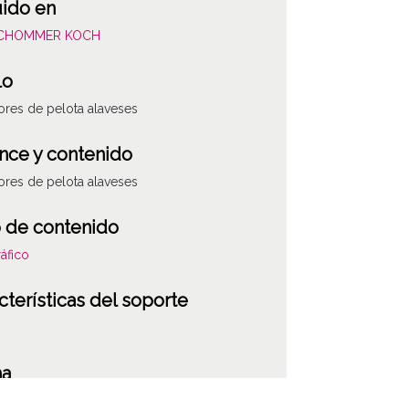
uido en
SCHOMMER KOCH
lo
res de pelota alaveses
nce y contenido
res de pelota alaveses
 de contenido
áfico
cterísticas del soporte
ha
701