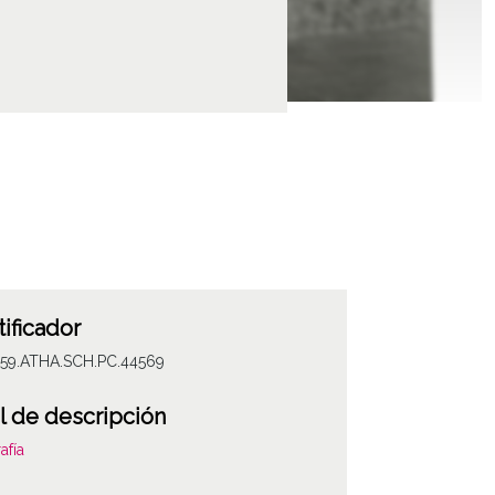
tificador
059.ATHA.SCH.PC.44569
l de descripción
afía