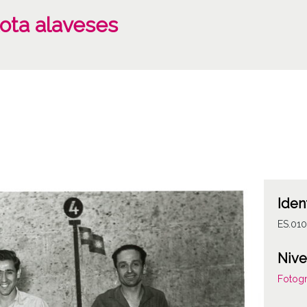
ota alaveses
Iden
ES.01
Nive
Fotogr