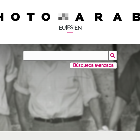
ES
EU
|
|
EN
Búsqueda avanzada