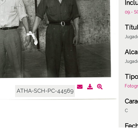
Incl
09.- 
Títu
Jugado
Alca
Jugado
Tipo
Fotogr
ATHA-SCH-PC-44569
Cara
C
Fec
19530