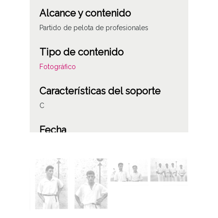
Alcance y contenido
Partido de pelota de profesionales
Tipo de contenido
Fotográfico
Características del soporte
C
Fecha
19530101
19531231
1953, enero, 1 a 1953, diciembre, 31
Notas
ES.01059.ATHA.SCH.PC-044503 a 044517