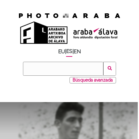
ES
EU
|
|
EN
Búsqueda avanzada