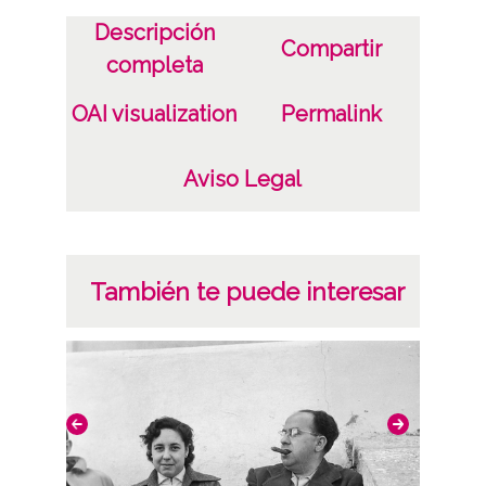
/*|*/
Descripción
Compartir
Signatura anterior: Caja 296, rollo 128
completa
Signatura originales: Rollo 35mm, nº 1909
OAI visualization
Permalink
Licencia de las imágenes
CC BY-NC-SA 4.0
Aviso Legal
También te puede interesar