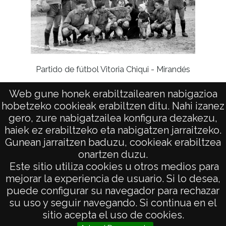
Partido de fútbol Vitoria Chiqui - Mirandés
Partido
Web gune honek erabiltzailearen nabigazioa
hobetzeko cookieak erabiltzen ditu. Nahi izanez
gero, zure nabigatzailea konfigura dezakezu,
haiek ez erabiltzeko eta nabigatzen jarraitzeko.
Gunean jarraitzen baduzu, cookieak erabiltzea
onartzen duzu.
AVISO LEGAL
Este sitio utiliza cookies u otros medios para
POLÍTICA DE PRIVACIDAD
mejorar la experiencia de usuario. Si lo desea,
puede configurar su navegador para rechazar
ACCESIBILIDAD
su uso y seguir navegando. Si continua en el
ATENCIÓN CIUDADANA
sitio acepta el uso de cookies.