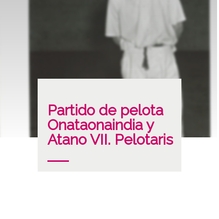
Partido de pelota
Onataonaindia y
Atano VII. Pelotaris