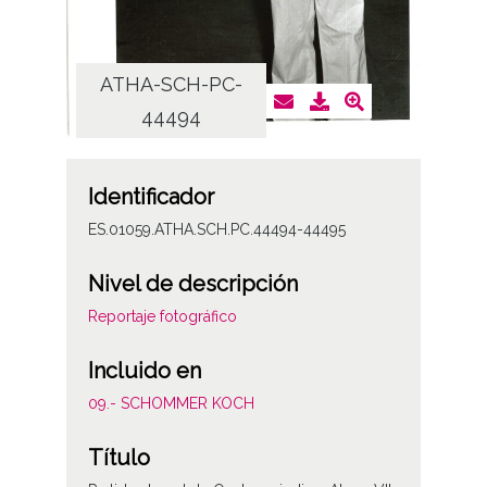
ATHA-SCH-PC-
AT
44494
Identificador
ES.01059.ATHA.SCH.PC.44494-44495
Nivel de descripción
Reportaje fotográfico
Incluido en
09.- SCHOMMER KOCH
Título