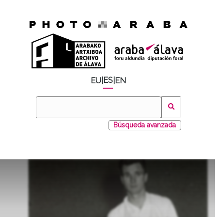
ES
EU
|
|
EN
Búsqueda avanzada