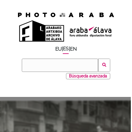
ES
EU
|
|
EN
Búsqueda avanzada