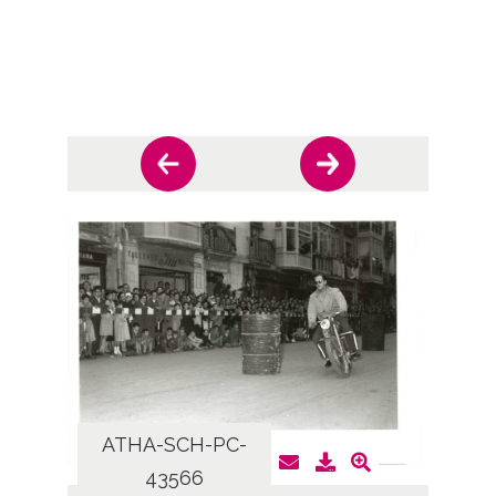
ATHA-SCH-PC-
AT
43566