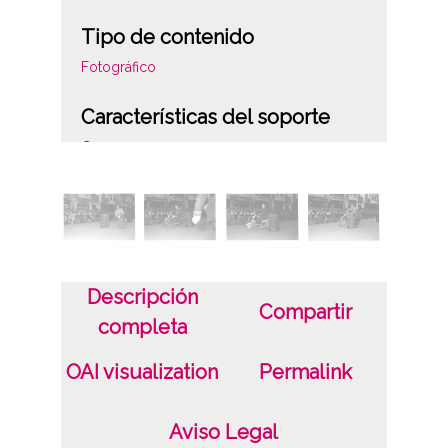
Tipo de contenido
Fotográfico
Características del soporte
C
Fecha
19560613
19560812
1956, junio, 13 a 1956, agosto, 12
Descripción
Compartir
completa
Notas
Positivo copia: 043566 a 043587
OAI visualization
Permalink
Signatura anterior: Caja 321, rollo F-4 I
Signatura antigua: 1956 (9) Signatura
Aviso Legal