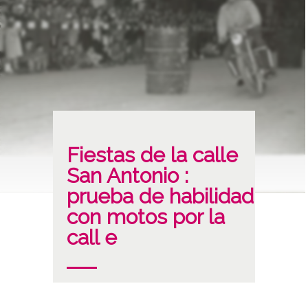
Fiestas de la calle
San Antonio :
prueba de habilidad
con motos por la
call e